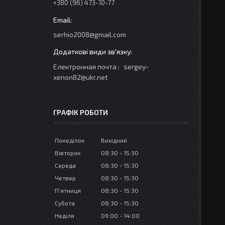
+380 (96) 473-10-77
serhio2008@gmail.com
Електронная почта
sergey-
xenon82@ukr.net
ГРАФІК РОБОТИ
Понеділок
Вихідний
Вівторок
08:30
15:30
Середа
08:30
15:30
Четвер
08:30
15:30
Пʼятниця
08:30
15:30
Субота
08:30
15:30
Неділя
09:00
14:00